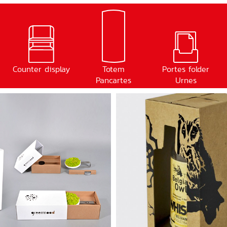
Counter display
Totem
Portes folder
Pancartes
Urnes