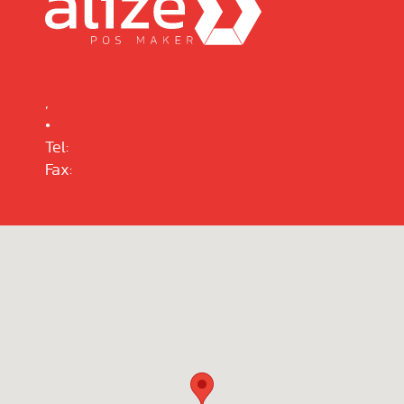
,
•
Tel:
Fax: