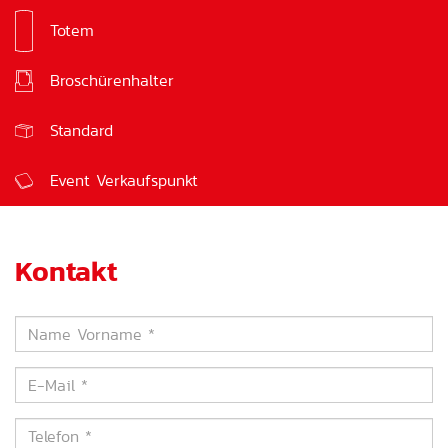
Totem
Werbeplakat
Broschürenhalter
Urne
Standard
Event Verkaufspunkt
Kontakt
Name
Vorname
*
E-
Mail
*
Telefon