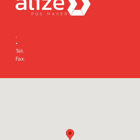
,
•
Tel:
Fax: