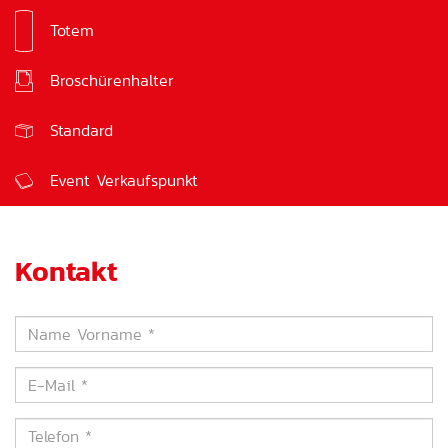
Totem
Werbeplakat
Broschürenhalter
Urne
Standard
Event Verkaufspunkt
Kontakt
Name
Vorname
*
E-
Mail
*
Telefon