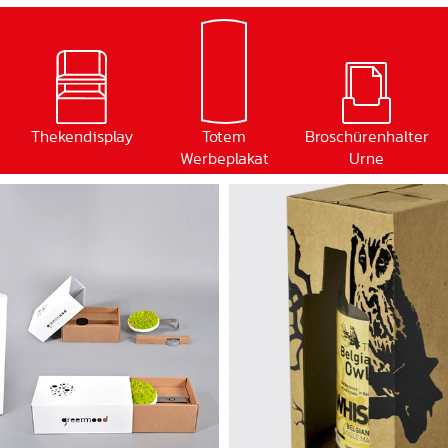
Thekendisplay
Totem
Broschürenhalter
Werbeplakat
Urne