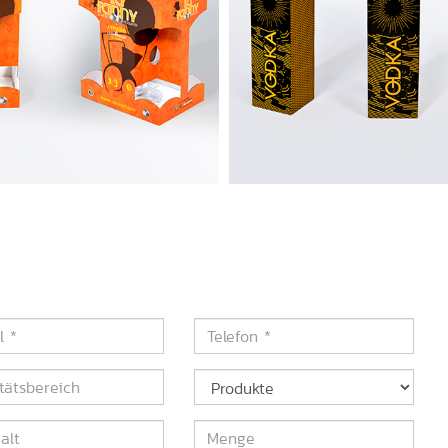
Telefon
*
ätsbereich
Produkte
t
Menge