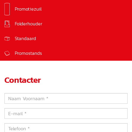
Promotiezuil
Bord
Folderhouder
Kartonnen urne
Standaard
Promostands
Contacter
Naam
Voornaam
*
E-
mail
*
Telefoon