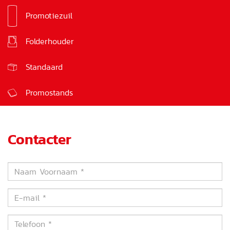
Promotiezuil
Bord
Folderhouder
Kartonnen urne
Standaard
Promostands
Contacter
Naam
Voornaam
*
E-
mail
*
Telefoon